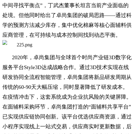
中间寻找平衡点”，丁武杰董事长坦言当前产业面临的
处境。但他同时给出了卓尚集团的破局思路——通过科
学的预测方法减少库存，集中优化棉麻等核心面辅料供
应商管理，在可持续与成本控制间找到动态平衡。
2020年，卓尚集团与全球首个时尚产业链3D数字化
服务平台Style3D达成战略合作。通过3D技术实现在线
研发协同全流程智能管理，卓尚集团将新品研发周期从
传统的60-90天大幅压缩，同时显著降低了研发成本。
在疫情冲击下，这套系统成为企业抗风险的关键屏障。
在面辅料采购环节，卓尚集团打造的“面辅料共享平台”
已实现供应链协同创新。该平台优选供应商资源，通过
小程序实现线上一站式交易，供应商实时更新数据，后